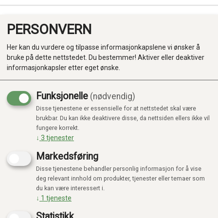
PERSONVERN
0
Her kan du vurdere og tilpasse informasjonkapslene vi ønsker å
bruke på dette nettstedet. Du bestemmer! Aktiver eller deaktiver
informasjonkapsler etter eget ønske.
Funksjonelle
(nødvendig)
Disse tjenestene er essensielle for at nettstedet skal være
Produkter
brukbar. Du kan ikke deaktivere disse, da nettsiden ellers ikke vil
Ingen produkter funnet
fungere korrekt.
Kategorier
↓
3
tjenester
Markedsføring
Disse tjenestene behandler personlig informasjon for å vise
deg relevant innhold om produkter, tjenester eller temaer som
du kan være interessert i.
↓
1
tjeneste
Statistikk