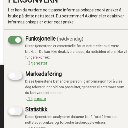
Her kan du vurdere og tilpasse informasjonkapslene vi ønsker å
bruke på dette nettstedet. Du bestemmer! Aktiver eller deaktiver
informasjonkapsler etter eget ønske.
Funksjonelle
(nødvendig)
Disse tjenestene er essensielle for at nettstedet skal være
brukbar. Du kan ikke deaktivere disse, da nettsiden ellers ikke vil
fungere korrekt.
↓
3
tjenester
Markedsføring
Disse tjenestene behandler personlig informasjon for å vise
TRENDTOYS.NO
MIN
deg relevant innhold om produkter, tjenester eller temaer som
du kan være interessert i.
OM TRENDTOYS
LOGG 
↓
1
tjeneste
KONTAKT OSS
NY KU
Statistikk
GAVEKORT
VILKÅ
PERSO
Disse tjenestene analyserer dataene for å forstå hvordan
ADMIN
nettstedet brukes og forbedre brukeropplevelsen.