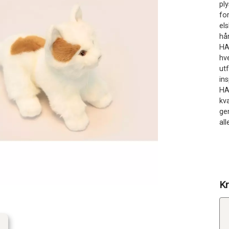
pl
fo
els
hå
HA
hv
ut
ins
HA
kv
ge
all
Kr