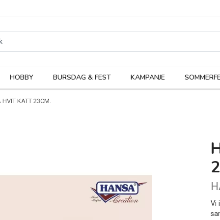
rodukter
Kateg
HOBBY
BURSDAG & FEST
KAMPANJE
SOMMERFE
 HVIT KATT 23CM.L
H
Vi 
sa