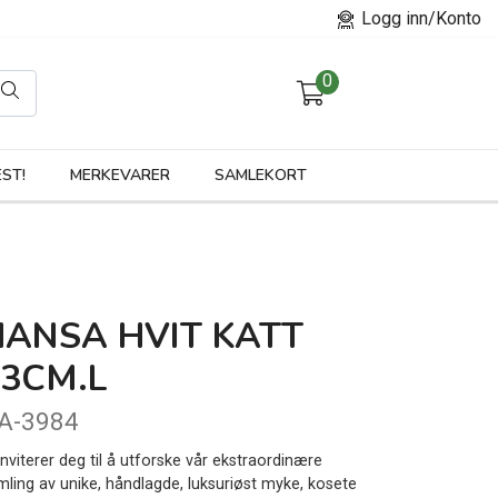
Logg inn/Konto
0
orier
ST!
MERKEVARER
SAMLEKORT
HANSA HVIT KATT
23CM.L
A-3984
inviterer deg til å utforske vår ekstraordinære
mling av unike, håndlagde, luksuriøst myke, kosete