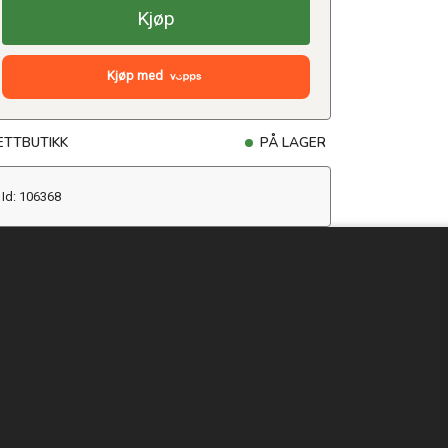
Kjøp
Kjøp med
ETTBUTIKK
PÅ LAGER
Id: 106368