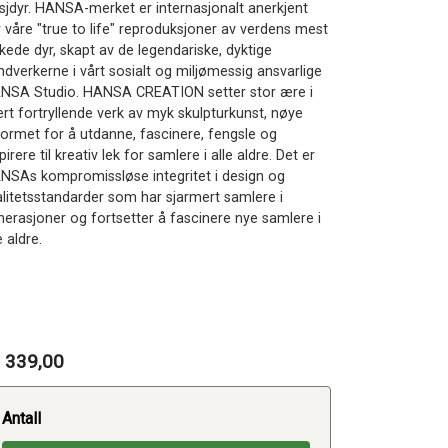
ysjdyr. HANSA-merket er internasjonalt anerkjent
r våre "true to life" reproduksjoner av verdens mest
kede dyr, skapt av de legendariske, dyktige
ndverkerne i vårt sosialt og miljømessig ansvarlige
NSA Studio. HANSA CREATION setter stor ære i
ert fortryllende verk av myk skulpturkunst, nøye
formet for å utdanne, fascinere, fengsle og
pirere til kreativ lek for samlere i alle aldre. Det er
NSAs kompromissløse integritet i design og
alitetsstandarder som har sjarmert samlere i
nerasjoner og fortsetter å fascinere nye samlere i
e aldre.
 339,00
Antall