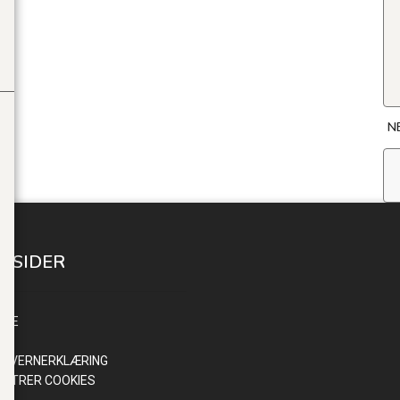
N
E SIDER
INN
NDE
R
NVERNERKLÆRING
ISTRER COOKIES