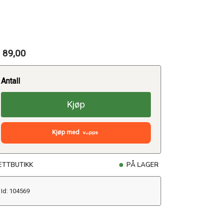
 89,00
Antall
Kjøp
Kjøp med
ETTBUTIKK
PÅ LAGER
Id: 104569