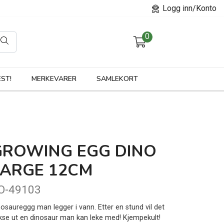
Logg inn/Konto
0
orier
ST!
MERKEVARER
SAMLEKORT
GROWING EGG DINO
LARGE 12CM
O-49103
nosaureggg man legger i vann. Etter en stund vil det
kse ut en dinosaur man kan leke med! Kjempekult!