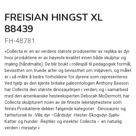
FREISIAN HINGST XL
88439
FH-48781
«Collecta er en av verdens største produsenter av replika av dyr
hvor produktene er av høyeste kvalitet innen både skulptur og
maling (håndmalte). De blir brukt i rollespill til pedagogisk formål,
bevissthet om truede arter og bevissthet om miljøvern, og målet
er i så måte å bedre forholdene for dyrene som representeres.
Ved hjelp av den kjente britiske paleontologen Anthony Beeson
har Collecta den største dinosaurlinjen i verden; og i samarbeid
med den amerikanske hesteeksperten Deborah McDermott, har
Collecta skulpturert noen av de fineste leketøyhestene som
finnes.Produktene dekker følgende kategorier: -Dinosaurer og
førhistorisk liv -Ville dyr –Gårdsdyr -Hester-Skogsdyr-Sjøliv-
Katter og hunder -Reptiler og insekter Collecta – en naturlig
verden i miniatyr.»