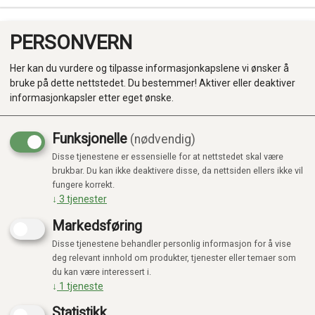
PERSONVERN
0
Her kan du vurdere og tilpasse informasjonkapslene vi ønsker å
bruke på dette nettstedet. Du bestemmer! Aktiver eller deaktiver
informasjonkapsler etter eget ønske.
Funksjonelle
(nødvendig)
KUNNE IKKE FINNE PRODUKTET
Disse tjenestene er essensielle for at nettstedet skal være
Produkter
Forside
brukbar. Du kan ikke deaktivere disse, da nettsiden ellers ikke vil
fungere korrekt.
Kategorier
↓
3
tjenester
Markedsføring
Disse tjenestene behandler personlig informasjon for å vise
deg relevant innhold om produkter, tjenester eller temaer som
du kan være interessert i.
↓
1
tjeneste
Statistikk