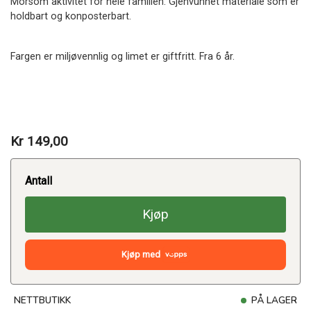
Morsom aktivitet for hele familien. Gjenvunnet materiale som er
holdbart og konposterbart.
Fargen er miljøvennlig og limet er giftfritt. Fra 6 år.
Kr 149,00
Antall
Kjøp
Kjøp med
NETTBUTIKK
PÅ LAGER