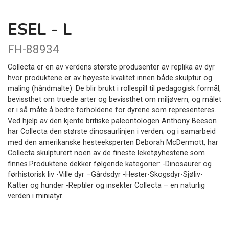
ESEL - L
FH-88934
Collecta er en av verdens største produsenter av replika av dyr
hvor produktene er av høyeste kvalitet innen både skulptur og
maling (håndmalte). De blir brukt i rollespill til pedagogisk formål,
bevissthet om truede arter og bevissthet om miljøvern, og målet
er i så måte å bedre forholdene for dyrene som representeres.
Ved hjelp av den kjente britiske paleontologen Anthony Beeson
har Collecta den største dinosaurlinjen i verden; og i samarbeid
med den amerikanske hesteeksperten Deborah McDermott, har
Collecta skulpturert noen av de fineste leketøyhestene som
finnes.Produktene dekker følgende kategorier: -Dinosaurer og
førhistorisk liv -Ville dyr –Gårdsdyr -Hester-Skogsdyr-Sjøliv-
Katter og hunder -Reptiler og insekter Collecta – en naturlig
verden i miniatyr.