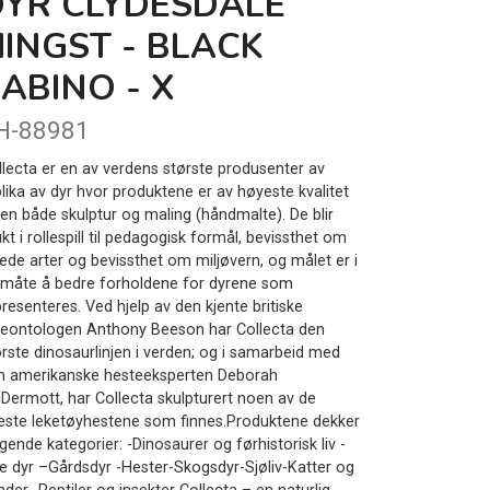
DYR CLYDESDALE
INGST - BLACK
ABINO - X
H-88981
llecta er en av verdens største produsenter av
plika av dyr hvor produktene er av høyeste kvalitet
nen både skulptur og maling (håndmalte). De blir
kt i rollespill til pedagogisk formål, bevissthet om
uede arter og bevissthet om miljøvern, og målet er i
 måte å bedre forholdene for dyrene som
resenteres. Ved hjelp av den kjente britiske
leontologen Anthony Beeson har Collecta den
ørste dinosaurlinjen i verden; og i samarbeid med
n amerikanske hesteeksperten Deborah
Dermott, har Collecta skulpturert noen av de
neste leketøyhestene som finnes.Produktene dekker
gende kategorier: -Dinosaurer og førhistorisk liv -
lle dyr –Gårdsdyr -Hester-Skogsdyr-Sjøliv-Katter og