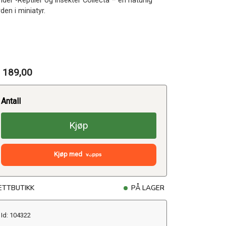
der -Reptiler og insekter Collecta – en naturlig
den i miniatyr.
 189,00
Antall
Kjøp
Kjøp med
ETTBUTIKK
PÅ LAGER
Id: 104322