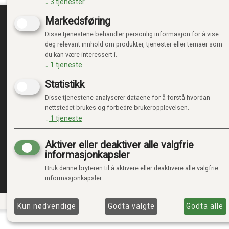
↓
3
tjenester
Markedsføring
Disse tjenestene behandler personlig informasjon for å vise
TRENDTOYS.NO
MIN
deg relevant innhold om produkter, tjenester eller temaer som
du kan være interessert i.
OM TRENDTOYS
LOGG 
↓
1
tjeneste
KONTAKT OSS
NY KU
Statistikk
GAVEKORT
VILKÅ
PERSO
Disse tjenestene analyserer dataene for å forstå hvordan
ADMIN
nettstedet brukes og forbedre brukeropplevelsen.
↓
1
tjeneste
Aktiver eller deaktiver alle valgfrie
informasjonkapsler
Bruk denne bryteren til å aktivere eller deaktivere alle valgfrie
informasjonkapsler.
Kun nødvendige
Godta valgte
Godta alle