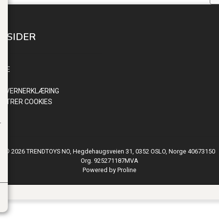
E SIDER
INN
NDE
R
NVERNERKLÆRING
ISTRER COOKIES
© 2026 TRENDTOYS NO, Hegdehaugsveien 31, 0352 OSLO, Norge 40673150
Org. 925271187MVA
Powered by Proline