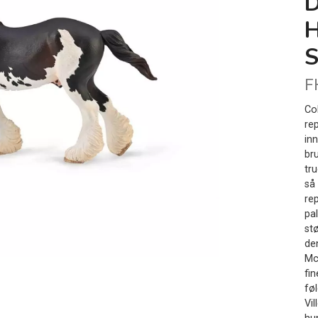
H
S
F
Co
re
in
bru
tr
så
rep
pa
st
de
Mc
fi
føl
Vi