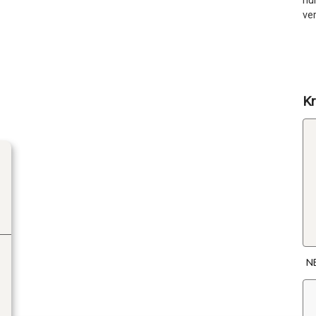
hun
ver
Kr
N