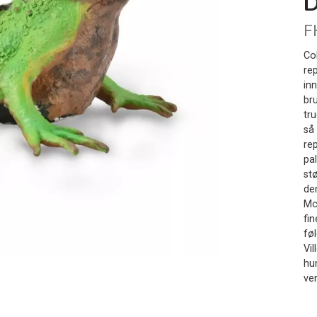
F
Co
re
in
bru
tr
så
rep
pa
st
de
Mc
fi
føl
Vi
hun
ver