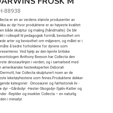
DARWINS FROSK M
H-88938
llecta er en av verdens største produsenter av
plika av dyr hvor produktene er av høyeste kvalitet
nen både skulptur og maling (håndmalte). De blir
kt i rollespill til pedagogisk formål, bevissthet om
uede arter og bevissthet om miljøvern, og målet er i
 måte å bedre forholdene for dyrene som
resenteres. Ved hjelp av den kjente britiske
leontologen Anthony Beeson har Collecta den
ørste dinosaurlinjen i verden; og i samarbeid med
n amerikanske hesteeksperten Deborah
Dermott, har Collecta skulpturert noen av de
neste leketøyhestene som finnes.Produktene dekker
gende kategorier: -Dinosaurer og førhistorisk liv -
lle dyr –Gårdsdyr -Hester-Skogsdyr-Sjøliv-Katter og
der -Reptiler og insekter Collecta – en naturlig
den i miniatyr.