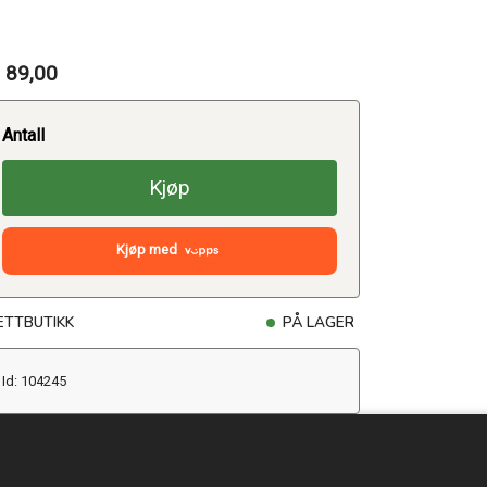
 89,00
Antall
Kjøp
Kjøp med
ETTBUTIKK
PÅ LAGER
Id: 104245