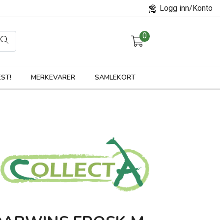
Logg inn/Konto
0
orier
ST!
MERKEVARER
SAMLEKORT