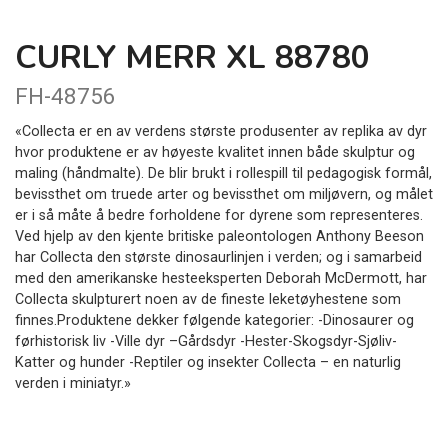
CURLY MERR XL 88780
FH-48756
«Collecta er en av verdens største produsenter av replika av dyr
hvor produktene er av høyeste kvalitet innen både skulptur og
maling (håndmalte). De blir brukt i rollespill til pedagogisk formål,
bevissthet om truede arter og bevissthet om miljøvern, og målet
er i så måte å bedre forholdene for dyrene som representeres.
Ved hjelp av den kjente britiske paleontologen Anthony Beeson
har Collecta den største dinosaurlinjen i verden; og i samarbeid
med den amerikanske hesteeksperten Deborah McDermott, har
Collecta skulpturert noen av de fineste leketøyhestene som
finnes.Produktene dekker følgende kategorier: -Dinosaurer og
førhistorisk liv -Ville dyr –Gårdsdyr -Hester-Skogsdyr-Sjøliv-
Katter og hunder -Reptiler og insekter Collecta – en naturlig
verden i miniatyr.»