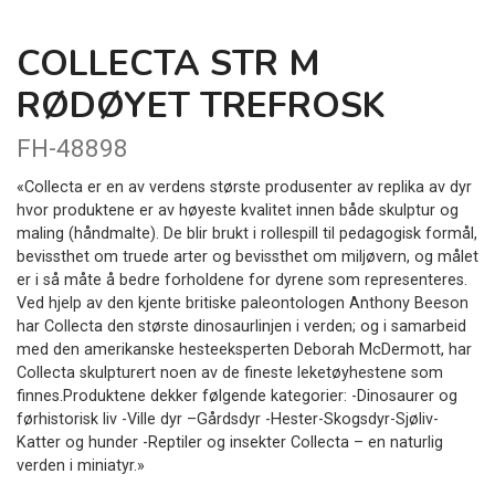
COLLECTA STR M
RØDØYET TREFROSK
FH-48898
«Collecta er en av verdens største produsenter av replika av dyr
hvor produktene er av høyeste kvalitet innen både skulptur og
maling (håndmalte). De blir brukt i rollespill til pedagogisk formål,
bevissthet om truede arter og bevissthet om miljøvern, og målet
er i så måte å bedre forholdene for dyrene som representeres.
Ved hjelp av den kjente britiske paleontologen Anthony Beeson
har Collecta den største dinosaurlinjen i verden; og i samarbeid
med den amerikanske hesteeksperten Deborah McDermott, har
Collecta skulpturert noen av de fineste leketøyhestene som
finnes.Produktene dekker følgende kategorier: -Dinosaurer og
førhistorisk liv -Ville dyr –Gårdsdyr -Hester-Skogsdyr-Sjøliv-
Katter og hunder -Reptiler og insekter Collecta – en naturlig
verden i miniatyr.»