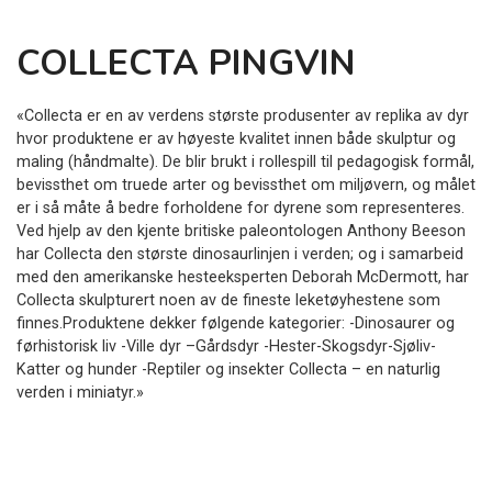
COLLECTA PINGVIN
«Collecta er en av verdens største produsenter av replika av dyr
hvor produktene er av høyeste kvalitet innen både skulptur og
maling (håndmalte). De blir brukt i rollespill til pedagogisk formål,
bevissthet om truede arter og bevissthet om miljøvern, og målet
er i så måte å bedre forholdene for dyrene som representeres.
Ved hjelp av den kjente britiske paleontologen Anthony Beeson
har Collecta den største dinosaurlinjen i verden; og i samarbeid
med den amerikanske hesteeksperten Deborah McDermott, har
Collecta skulpturert noen av de fineste leketøyhestene som
finnes.Produktene dekker følgende kategorier: -Dinosaurer og
førhistorisk liv -Ville dyr –Gårdsdyr -Hester-Skogsdyr-Sjøliv-
Katter og hunder -Reptiler og insekter Collecta – en naturlig
verden i miniatyr.»