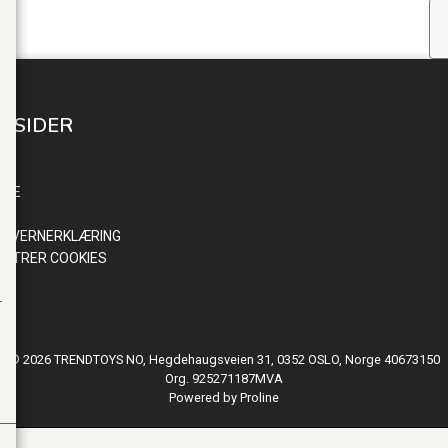
E SIDER
INN
NDE
R
NVERNERKLÆRING
ISTRER COOKIES
© 2026 TRENDTOYS NO, Hegdehaugsveien 31, 0352 OSLO, Norge 40673150
Org. 925271187MVA
Powered by Proline