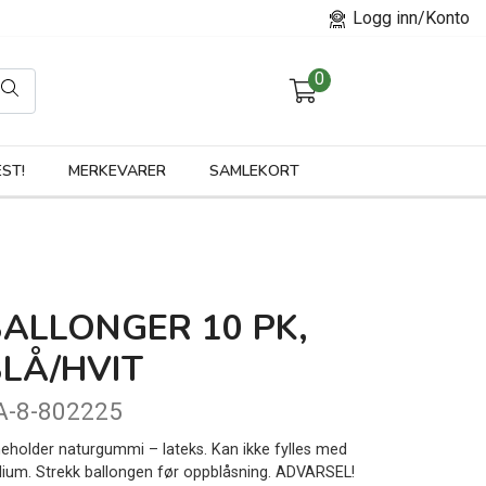
Logg inn/Konto
0
orier
ST!
MERKEVARER
SAMLEKORT
ALLONGER 10 PK,
LÅ/HVIT
A-8-802225
neholder naturgummi – lateks. Kan ikke fylles med
lium. Strekk ballongen før oppblåsning. ADVARSEL!