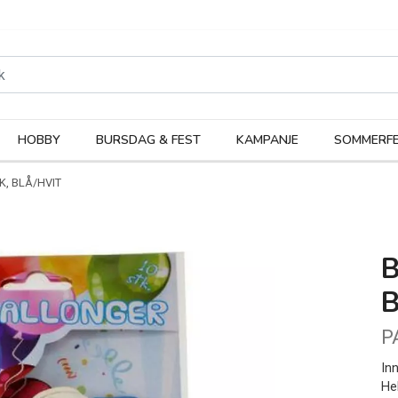
rodukter
Kateg
HOBBY
BURSDAG & FEST
KAMPANJE
SOMMERFE
K, BLÅ/HVIT
B
B
P
In
He