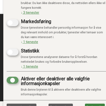
brukbar. Du kan ikke deaktivere disse, da nettsiden ellers ikke vil
fungere korrekt.
↓
3
tjenester
Markedsføring
Disse tjenestene behandler personlig informasjon for å vise
TRENDTOYS.NO
MIN
deg relevant innhold om produkter, tjenester eller temaer som
du kan være interessert i.
OM TRENDTOYS
LOGG 
↓
1
tjeneste
KONTAKT OSS
NY KU
Statistikk
GAVEKORT
VILKÅ
PERSO
Disse tjenestene analyserer dataene for å forstå hvordan
ADMIN
nettstedet brukes og forbedre brukeropplevelsen.
↓
1
tjeneste
Aktiver eller deaktiver alle valgfrie
informasjonkapsler
Bruk denne bryteren til å aktivere eller deaktivere alle valgfrie
informasjonkapsler.