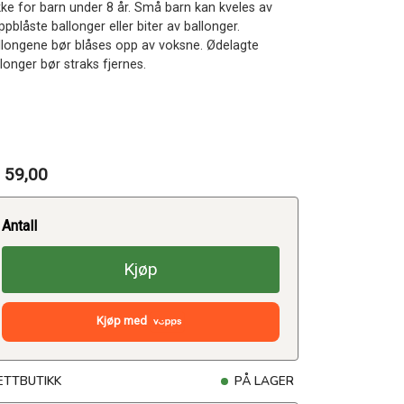
Ikke for barn under 8 år. Små barn kan kveles av
pblåste ballonger eller biter av ballonger.
llongene bør blåses opp av voksne. Ødelagte
longer bør straks fjernes.
 59,00
Antall
Kjøp
Kjøp med
ETTBUTIKK
PÅ LAGER