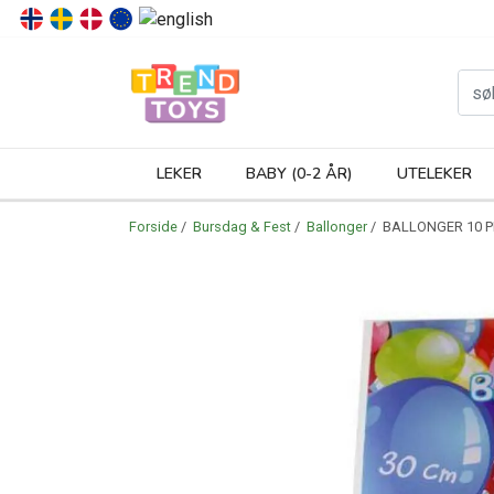
P
LEKER
BABY (0-2 ÅR)
UTELEKER
Forside
/
Bursdag & Fest
/
Ballonger
/ BALLONGER 10 P