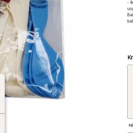
- 
uop
Ba
bal
Kr
N