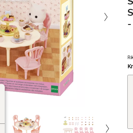
-
Ri
Kr