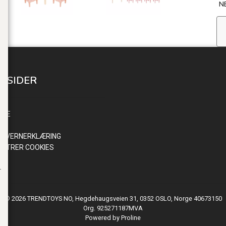
N
E SIDER
INN
NDE
R
NVERNERKLÆRING
ISTRER COOKIES
© 2026 TRENDTOYS NO, Hegdehaugsveien 31, 0352 OSLO, Norge 40673150
Org. 925271187MVA
Powered by Proline