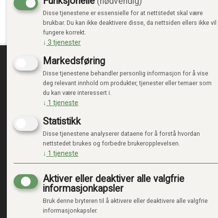
Funksjonelle
(nødvendig)
Disse tjenestene er essensielle for at nettstedet skal være
brukbar. Du kan ikke deaktivere disse, da nettsiden ellers ikke vil
fungere korrekt.
↓
3
tjenester
Markedsføring
Disse tjenestene behandler personlig informasjon for å vise
TRENDTOYS.NO
MIN
deg relevant innhold om produkter, tjenester eller temaer som
du kan være interessert i.
OM TRENDTOYS
LOGG 
↓
1
tjeneste
KONTAKT OSS
NY KU
Statistikk
GAVEKORT
VILKÅ
PERSO
Disse tjenestene analyserer dataene for å forstå hvordan
ADMIN
nettstedet brukes og forbedre brukeropplevelsen.
↓
1
tjeneste
Aktiver eller deaktiver alle valgfrie
informasjonkapsler
Bruk denne bryteren til å aktivere eller deaktivere alle valgfrie
informasjonkapsler.