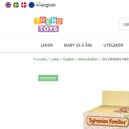
P
LEKER
BABY (0-2 ÅR)
UTELEKER
Forside
/
Leker
/
Dukker
/
Motedukker
/ SYLVANIAN PAR
Kampanje