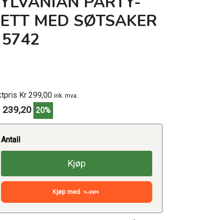
SYLVANIAN PARTY-
SETT MED SØTSAKER
 5742
ktpris Kr 299,00
ink. mva.
 239,20
20%
Antall
Kjøp
Kjøp med